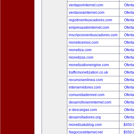
ventaporinternet.com
Oferta
ventasviainternet.com
Oferta
registroenbuscadores.com
Oferta
empresasdeinternet.com
Oferta
inscripcionenbuscadores.com
Oferta
moneticemos.com
Oferta
monetiza.com
Oferta
monetizas.com
Oferta
monetizationengine.com
Oferta
trafficmonetization.co.uk
Oferta
recursosenlinea.com
Oferta
interservidores.com
Oferta
comunidadenred.com
Oferta
desarrolloseninternet.com
Oferta
e-descargas.com
Oferta
desarrolladores.org
Oferta
monetizatublog.com
$450.
NegociosInternet.net
$550.