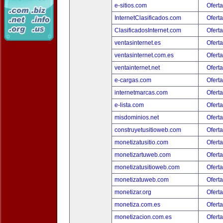
e-sitios.com
Oferta
InternetClasificados.com
Oferta
ClasificadosInternet.com
Oferta
ventasinternet.es
Oferta
ventasinternet.com.es
Oferta
ventainternet.net
Oferta
e-cargas.com
Oferta
internetmarcas.com
Oferta
e-lista.com
Oferta
misdominios.net
Oferta
construyetusitioweb.com
Oferta
monetizatusitio.com
Oferta
monetizartuweb.com
Oferta
monetizatusitioweb.com
Oferta
monetizatuweb.com
Oferta
monetizar.org
Oferta
monetiza.com.es
Oferta
monetizacion.com.es
Oferta