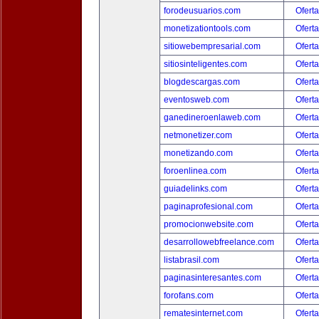
forodeusuarios.com
Oferta
monetizationtools.com
Oferta
sitiowebempresarial.com
Oferta
sitiosinteligentes.com
Oferta
blogdescargas.com
Oferta
eventosweb.com
Oferta
ganedineroenlaweb.com
Oferta
netmonetizer.com
Oferta
monetizando.com
Oferta
foroenlinea.com
Oferta
guiadelinks.com
Oferta
paginaprofesional.com
Oferta
promocionwebsite.com
Oferta
desarrollowebfreelance.com
Oferta
listabrasil.com
Oferta
paginasinteresantes.com
Oferta
forofans.com
Oferta
rematesinternet.com
Oferta