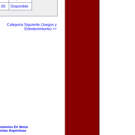
0.00
Disponible
Categoria Siguiente (Juegos y
Entretenimiento) >>
ominios En Venta
strias Argentinas