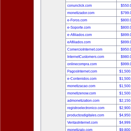
conunclick.com
$550.
monetizador.com
$799.
e-Foros.com
$800.
e-Soporte.com
$800.
e-Afiliados.com
$899.
eAfiliados.com
$899.
ComercioInternet.com
$950.
InternetCustomers.com
$980.
onlinecompra.com
$999.
PagosInternet.com
$1,500
e-Contenidos.com
$1,500
monetizacao.com
$1,500
monetizenow.com
$1,500
admonetization.com
$2,150
registroelectronico.com
$2,900
productosdigitales.com
$4,950
VentasInternet.com
$4,999
monetizalo.com
$9,800