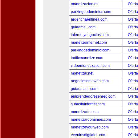
monetizacion.es
Oferta
parkingdedominios.com
Oferta
argentinaenlinea.com
Oferta
guiaemail.com
Oferta
internetynegocios.com
Oferta
monetizeinternet.com
Oferta
parkingdedominio.com
Oferta
trafficmonetize.com
Oferta
videomonetization.com
Oferta
monetizar.net
Oferta
negociosenlaweb.com
Oferta
guiaemails.com
Oferta
emprendedoresenred.com
Oferta
subastainternet.com
Oferta
monetizado.com
Oferta
monetizardominios.com
Oferta
monetizeyourweb.com
Oferta
eventosdigitales.com
Oferta