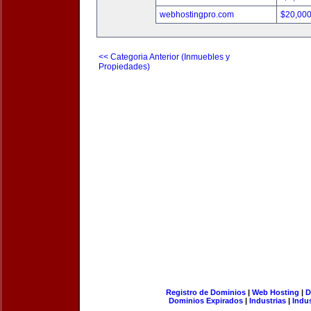
webhostingpro.com
$20,00
<< Categoria Anterior (Inmuebles y
Propiedades)
Registro de Dominios
|
Web Hosting
|
D
Dominios Expirados
|
Industrias
|
Indu