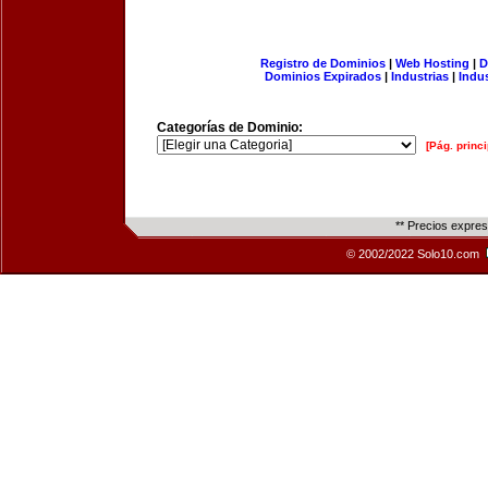
Registro de Dominios
|
Web Hosting
|
D
Dominios Expirados
|
Industrias
|
Indu
Categorías de Dominio:
[Pág. princi
** Precios expre
© 2002/2022 Solo10.com