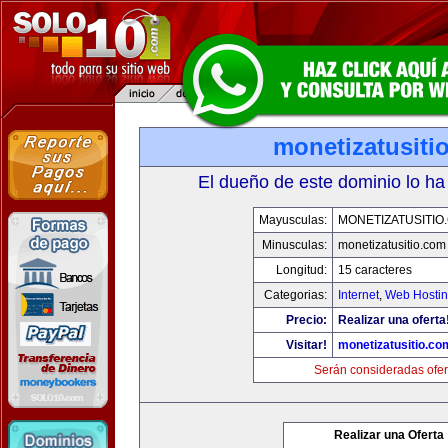
monetizatusiti
El dueño de este dominio lo ha
Mayusculas:
MONETIZATUSITIO
Minusculas:
monetizatusitio.com
Longitud:
15 caracteres
Categorias:
Internet
,
Web Hostin
Precio:
Realizar una oferta
Visitar!
monetizatusitio.co
Serán consideradas ofer
Realizar una Oferta