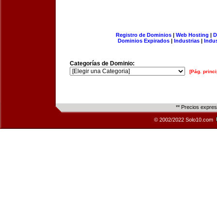
Registro de Dominios
|
Web Hosting
|
D
Dominios Expirados
|
Industrias
|
Indu
Categorías de Dominio:
[Pág. princi
** Precios expre
© 2002/2022 Solo10.com