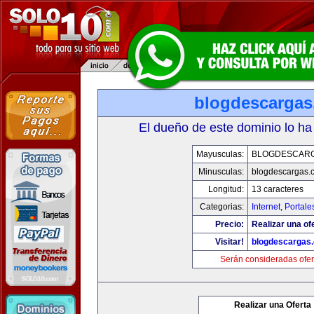
blogdescarga
El dueño de este dominio lo ha
Mayusculas:
BLOGDESCAR
Minusculas:
blogdescargas.
Longitud:
13 caracteres
Categorias:
Internet
,
Portale
Precio:
Realizar una of
Visitar!
blogdescargas
Serán consideradas ofer
Realizar una Oferta