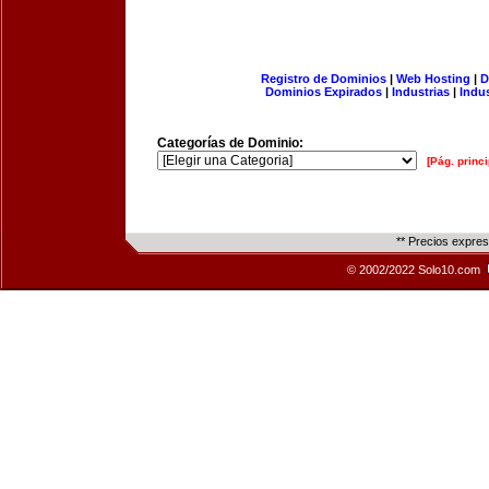
Registro de Dominios
|
Web Hosting
|
D
Dominios Expirados
|
Industrias
|
Indu
Categorías de Dominio:
[Pág. princi
** Precios expre
© 2002/2022 Solo10.com