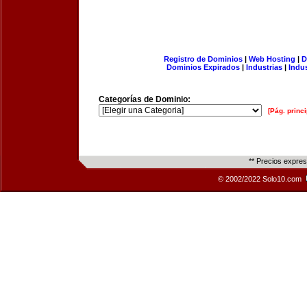
Registro de Dominios
|
Web Hosting
|
D
Dominios Expirados
|
Industrias
|
Indu
Categorías de Dominio:
[Pág. princi
** Precios expre
© 2002/2022 Solo10.com