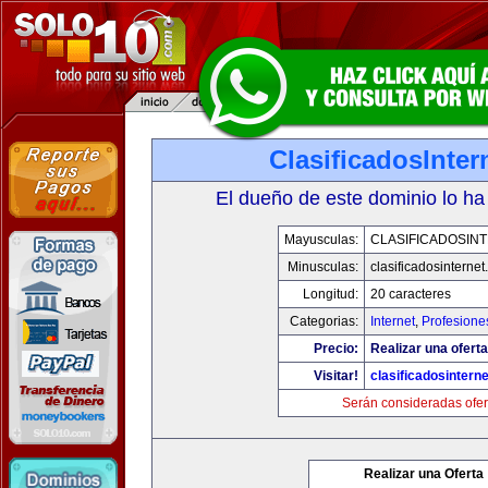
ClasificadosInte
El dueño de este dominio lo ha
Mayusculas:
CLASIFICADOSIN
Minusculas:
clasificadosinterne
Longitud:
20 caracteres
Categorias:
Internet
,
Profesione
Precio:
Realizar una oferta
Visitar!
clasificadosintern
Serán consideradas ofer
Realizar una Oferta