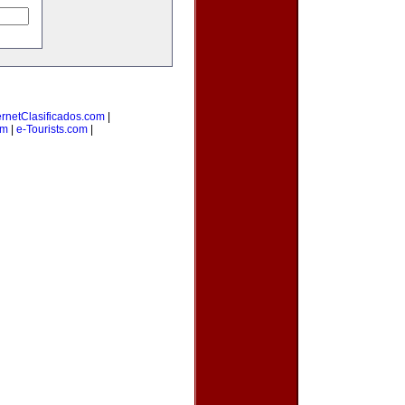
ernetClasificados.com
|
om
|
e-Tourists.com
|