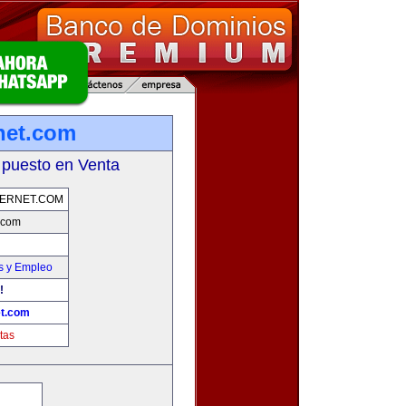
rnet.com
 puesto en Venta
TERNET.COM
t.com
s y Empleo
!
et.com
tas