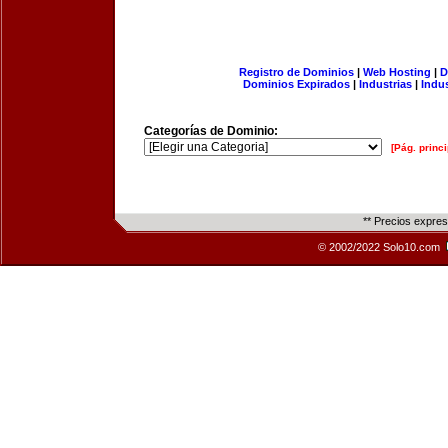
Registro de Dominios
|
Web Hosting
|
D
Dominios Expirados
|
Industrias
|
Indu
Categorías de Dominio:
[Pág. princi
** Precios expre
© 2002/2022 Solo10.com