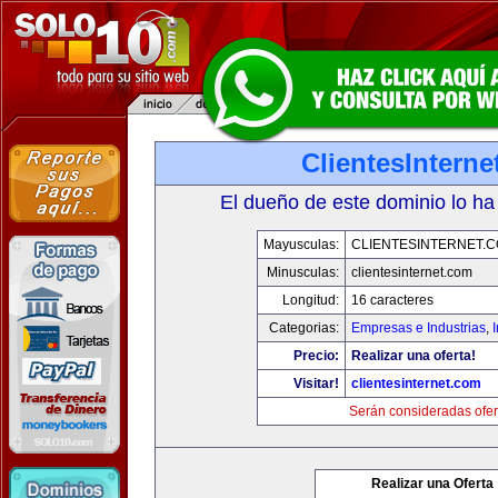
ClientesIntern
El dueño de este dominio lo ha
Mayusculas:
CLIENTESINTERNET.
Minusculas:
clientesinternet.com
Longitud:
16 caracteres
Categorias:
Empresas e Industrias
,
I
Precio:
Realizar una oferta!
Visitar!
clientesinternet.com
Serán consideradas ofer
Realizar una Oferta