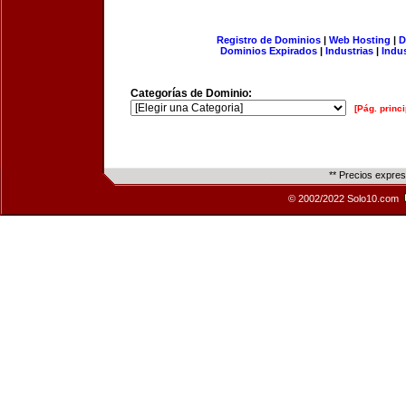
Registro de Dominios
|
Web Hosting
|
D
Dominios Expirados
|
Industrias
|
Indu
Categorías de Dominio:
[Pág. princi
** Precios expre
© 2002/2022 Solo10.com