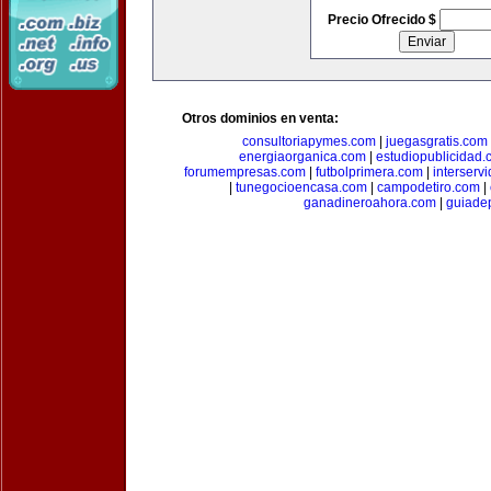
Precio Ofrecido $
Otros dominios en venta:
consultoriapymes.com
|
juegasgratis.com
energiaorganica.com
|
estudiopublicidad.
forumempresas.com
|
futbolprimera.com
|
interserv
|
tunegocioencasa.com
|
campodetiro.com
|
ganadineroahora.com
|
guiade