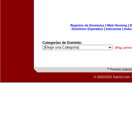
Registro de Dominios
|
Web Hosting
|
D
Dominios Expirados
|
Industrias
|
Indu
Categorías de Dominio:
[Pág. princi
** Precios expre
© 2002/2022 Solo10.com