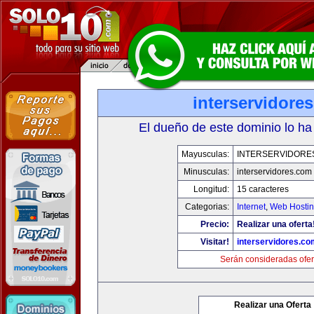
interservidore
El dueño de este dominio lo ha
Mayusculas:
INTERSERVIDORE
Minusculas:
interservidores.com
Longitud:
15 caracteres
Categorias:
Internet
,
Web Hostin
Precio:
Realizar una oferta
Visitar!
interservidores.co
Serán consideradas ofer
Realizar una Oferta