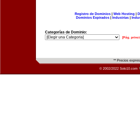
Registro de Dominios
|
Web Hosting
|
D
Dominios Expirados
|
Industrias
|
Indu
Categorías de Dominio:
[Pág. princi
** Precios expre
© 2002/2022 Solo10.com