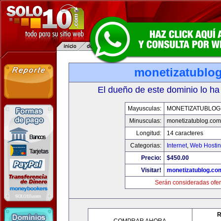
monetizatublo
El dueño de este dominio lo ha
Mayusculas:
MONETIZATUBLOG
Minusculas:
monetizatublog.com
Longitud:
14 caracteres
Categorias:
Internet
,
Web Hostin
Precio:
$450.00
Visitar!
monetizatublog.co
Serán consideradas ofer
R