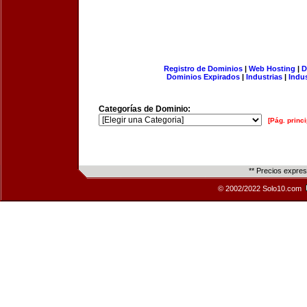
Registro de Dominios
|
Web Hosting
|
D
Dominios Expirados
|
Industrias
|
Indu
Categorías de Dominio:
[Pág. princi
** Precios expre
© 2002/2022 Solo10.com