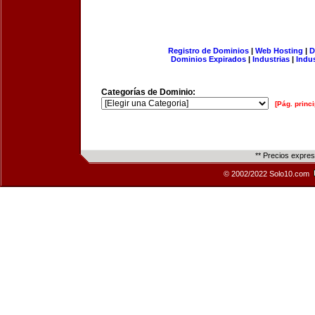
Registro de Dominios
|
Web Hosting
|
D
Dominios Expirados
|
Industrias
|
Indu
Categorías de Dominio:
[Pág. princi
** Precios expre
© 2002/2022 Solo10.com