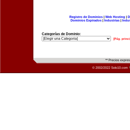
Registro de Dominios
|
Web Hosting
|
D
Dominios Expirados
|
Industrias
|
Indu
Categorías de Dominio:
[Pág. princi
** Precios expre
© 2002/2022 Solo10.com