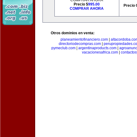
COMPRAR AHORA
Precio $
995.00
Precio 
COMPRAR AHORA
Otros dominios en venta:
planeamientofinanciero.com
|
altacordoba.co
directoriodecompras.com
|
perupropiedades.c
pymeclub.com
|
argentinaproducts.com
|
agroanunc
vacacionesafrica.com
|
contactos