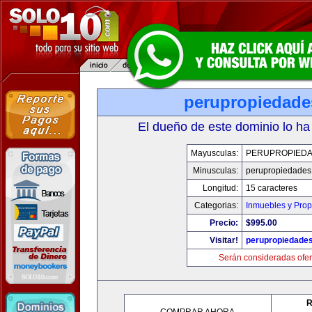
perupropiedad
El dueño de este dominio lo ha
Mayusculas:
PERUPROPIED
Minusculas:
perupropiedades
Longitud:
15 caracteres
Categorias:
Inmuebles y Pro
Precio:
$995.00
Visitar!
perupropiedade
Serán consideradas ofer
R