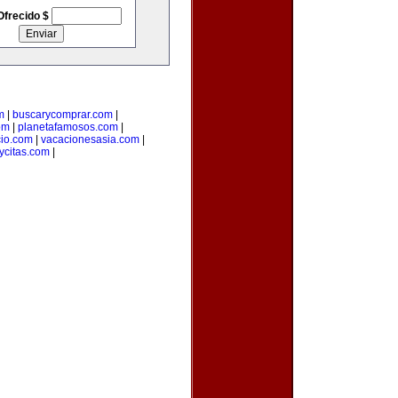
Ofrecido $
m
|
buscarycomprar.com
|
om
|
planetafamosos.com
|
io.com
|
vacacionesasia.com
|
ycitas.com
|