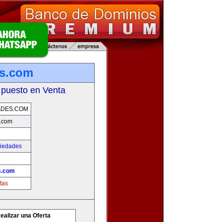
es.com
 puesto en Venta
ADES.COM
.com
piedades
s.com
tas
ealizar una Oferta