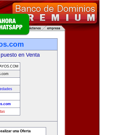
os.com
 puesto en Venta
AYOS.COM
s.com
iedades
s.com
tas
ealizar una Oferta