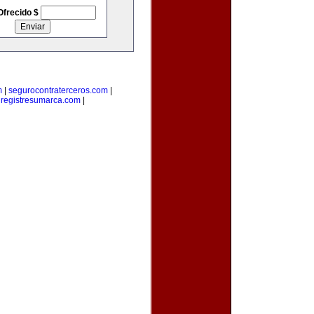
Ofrecido $
m
|
segurocontraterceros.com
|
|
registresumarca.com
|