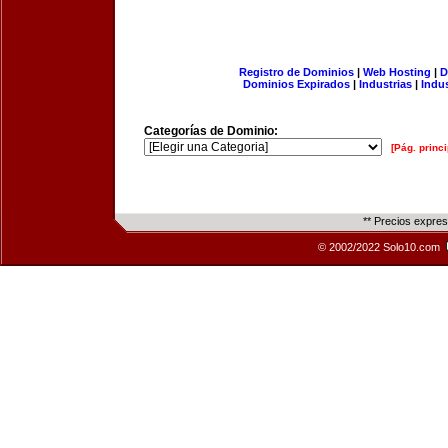
Registro de Dominios
|
Web Hosting
|
D
Dominios Expirados
|
Industrias
|
Indu
Categorías de Dominio:
[Pág. princi
** Precios expre
© 2002/2022 Solo10.com