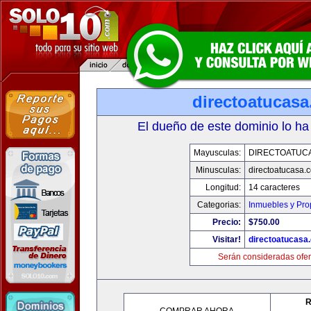
directoatucas
El dueño de este dominio lo ha
Mayusculas:
DIRECTOATUC
Minusculas:
directoatucasa.
Longitud:
14 caracteres
Categorias:
Inmuebles y Pr
Precio:
$750.00
Visitar!
directoatucasa
Serán consideradas ofer
R