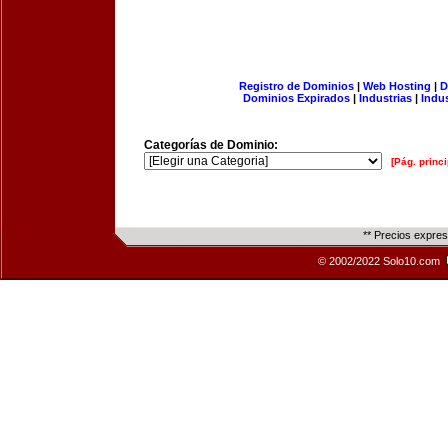
Registro de Dominios
|
Web Hosting
|
D
Dominios Expirados
|
Industrias
|
Indu
Categorías de Dominio:
[Pág. princi
** Precios expre
© 2002/2022 Solo10.com