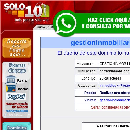
gestioninmobilia
El dueño de este dominio lo ha
Mayusculas:
GESTIONINMOBIL
Minusculas:
gestioninmobiliari
Longitud:
20 caracteres
Categorias:
Inmuebles y Propi
Precio:
Realizar una ofert
Visitar!
gestioninmobiliar
Serán consideradas ofer
Realizar una Oferta