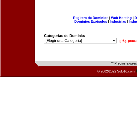
Registro de Dominios
|
Web Hosting
|
D
Dominios Expirados
|
Industrias
|
Indu
Categorías de Dominio:
[Pág. princi
** Precios expre
© 2002/2022 Solo10.com