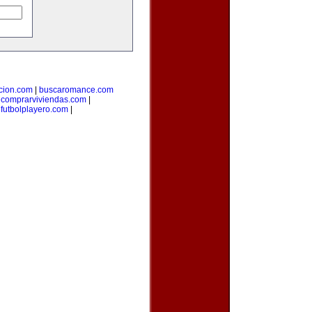
cion.com
|
buscaromance.com
|
comprarviviendas.com
|
|
futbolplayero.com
|