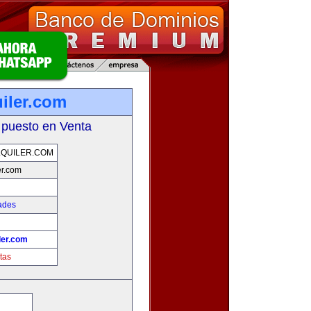
iler.com
 puesto en Venta
QUILER.COM
er.com
ades
ler.com
tas