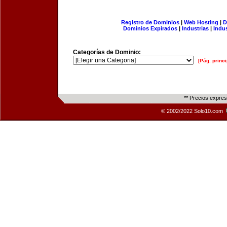
Registro de Dominios
|
Web Hosting
|
D
Dominios Expirados
|
Industrias
|
Indu
Categorías de Dominio:
[Pág. princi
** Precios expre
© 2002/2022 Solo10.com