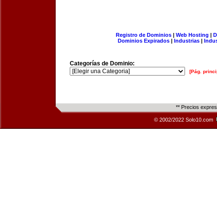
Registro de Dominios
|
Web Hosting
|
D
Dominios Expirados
|
Industrias
|
Indu
Categorías de Dominio:
[Pág. princi
** Precios expre
© 2002/2022 Solo10.com