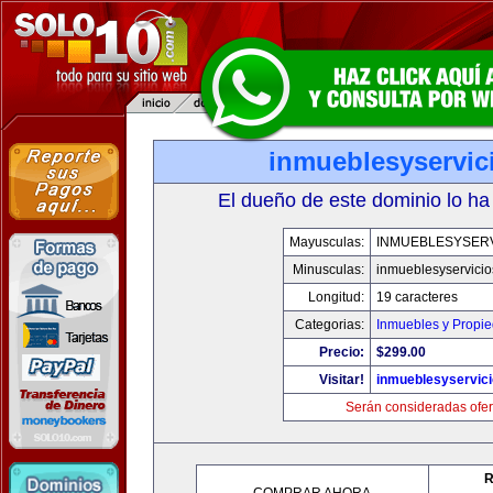
inmueblesyservic
El dueño de este dominio lo ha
Mayusculas:
INMUEBLESYSERV
Minusculas:
inmueblesyservici
Longitud:
19 caracteres
Categorias:
Inmuebles y Propi
Precio:
$299.00
Visitar!
inmueblesyservic
Serán consideradas ofer
R