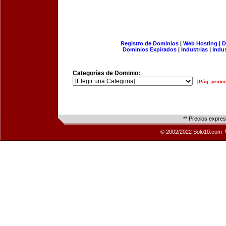
Registro de Dominios
|
Web Hosting
|
D
Dominios Expirados
|
Industrias
|
Indu
Categorías de Dominio:
[Pág. princi
** Precios expre
© 2002/2022 Solo10.com