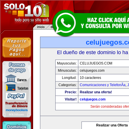
celujuegos.
El dueño de este dominio lo ha
Mayusculas:
CELUJUEGOS.COM
Minusculas:
celujuegos.com
Longitud:
10 caracteres
Categorias:
Comunicaciones y TelefonÃ­a
,
J
Precio:
Realizar una oferta!
Visitar!
celujuegos.com
Serán consideradas ofer
Realizar una Oferta