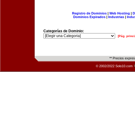
Registro de Dominios
|
Web Hosting
|
D
Dominios Expirados
|
Industrias
|
Indu
Categorías de Dominio:
[Pág. princi
** Precios expre
© 2002/2022 Solo10.com