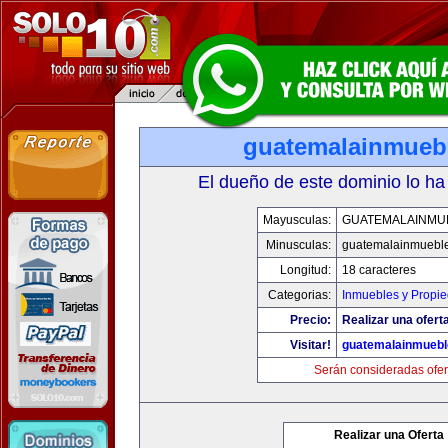
guatemalainmueb
El dueño de este dominio lo ha
Mayusculas:
GUATEMALAINMU
Minusculas:
guatemalainmuebl
Longitud:
18 caracteres
Categorias:
Inmuebles y Propi
Precio:
Realizar una oferta
Visitar!
guatemalainmueb
Serán consideradas ofer
Realizar una Oferta