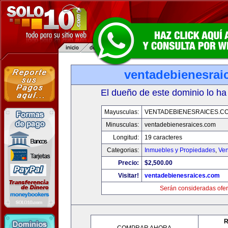
ventadebienesrai
El dueño de este dominio lo ha
Mayusculas:
VENTADEBIENESRAICES.C
Minusculas:
ventadebienesraices.com
Longitud:
19 caracteres
Categorias:
Inmuebles y Propiedades
,
Ven
Precio:
$2,500.00
Visitar!
ventadebienesraices.com
Serán consideradas ofer
R