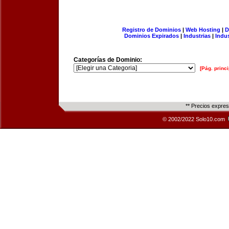
Registro de Dominios
|
Web Hosting
|
D
Dominios Expirados
|
Industrias
|
Indu
Categorías de Dominio:
[Pág. princi
** Precios expre
© 2002/2022 Solo10.com