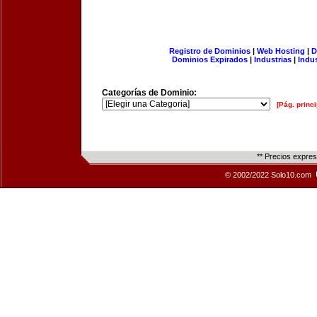
Registro de Dominios
|
Web Hosting
|
D
Dominios Expirados
|
Industrias
|
Indu
Categorías de Dominio:
[Pág. princi
** Precios expre
© 2002/2022 Solo10.com