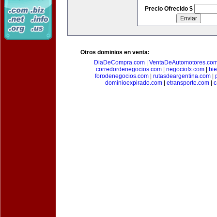
Precio Ofrecido $
Otros dominios en venta:
DiaDeCompra.com
|
VentaDeAutomotores.co
corredordenegocios.com
|
negociofx.com
|
bi
forodenegocios.com
|
rutasdeargentina.com
|
dominioexpirado.com
|
etransporte.com
|
c