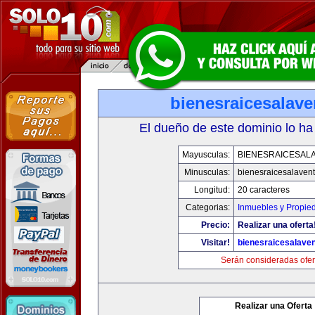
bienesraicesalav
El dueño de este dominio lo ha
Mayusculas:
BIENESRAICESAL
Minusculas:
bienesraicesalaven
Longitud:
20 caracteres
Categorias:
Inmuebles y Propie
Precio:
Realizar una oferta
Visitar!
bienesraicesalave
Serán consideradas ofer
Realizar una Oferta