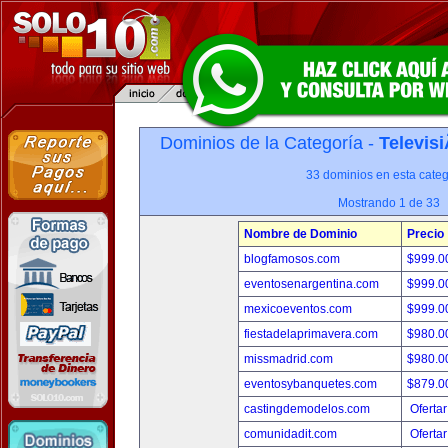
Dominios de la Categoría -
Televis
33 dominios en esta categ
Mostrando 1 de 33
Nombre de Dominio
Precio
blogfamosos.com
$999.
eventosenargentina.com
$999.
mexicoeventos.com
$999.
fiestadelaprimavera.com
$980.
missmadrid.com
$980.
eventosybanquetes.com
$879.
castingdemodelos.com
Ofertar
comunidadit.com
Ofertar