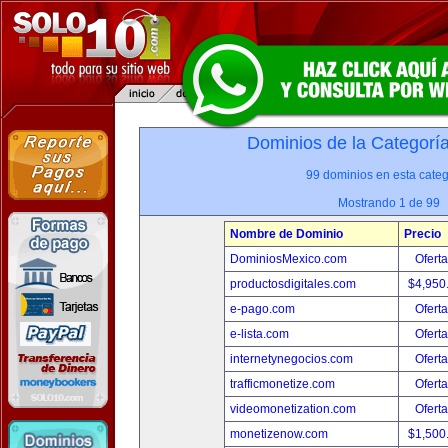
Dominios de la Categorí
99 dominios en esta categ
Mostrando 1 de 99
Nombre de Dominio
Precio
DominiosMexico.com
Oferta
productosdigitales.com
$4,950
e-pago.com
Oferta
e-lista.com
Oferta
internetynegocios.com
Oferta
trafficmonetize.com
Oferta
videomonetization.com
Oferta
monetizenow.com
$1,500