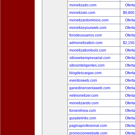
monetizado.com
Oferta
monetizalo.com
$9,800
monetizardominios.com
Oferta
monetizeyourweb.com
Oferta
forodeusuarios.com
Oferta
admonetization.com
$2,150
monetizationtools.com
Oferta
sitiowebempresarial.com
Oferta
sitiosinteligentes.com
Oferta
blogdescargas.com
Oferta
eventosweb.com
Oferta
ganedineroenlaweb.com
Oferta
netmonetizer.com
Oferta
monetizando.com
Oferta
foroenlinea.com
Oferta
guiadelinks.com
Oferta
paginaprofesional.com
Oferta
promocionwebsite.com
Oferta